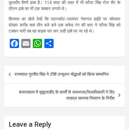
कुलदीप वैष्णो ढाबा है। 114 साल की उम्र में भी फौजा सिंह रोज सैर के
दौरान ढाबे का भी एक चक्कर लगाते थे।
किस्मत का खेले देखें कि पठानकोट-जालंधर नेशनल हाईवे पर सोमवार
दोपहर करीब सवा तीन बजे बजे एक सफेद रंग की कार ने फौजा सिंह को
टक्कर मारी तब वह सड़क पार कर उसी ढाबे पर जा रहे थे।
F
E
W
S
a
m
h
h
ce
ail
at
ar
Post
b
s
e
राज्यपाल गुरमीत सिंह ने टीबी उन्मूलन योद्धाओं को किया सम्मानित
navigation
o
A
o
p
बंजारावाला में यूयूएसडीए के कार्यों से जलभराव,जिलाधिकारी ने दिए
k
p
तत्काल समस्या निवारण के निर्देश
Leave a Reply