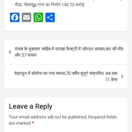
यीडा, गौतमबुद्ध नगर का निर्माण 140.73 करोड़
F
E
W
S
a
m
h
h
ce
ail
at
ar
Post
b
s
e
पंजाब के मुक्तसर साहिब में पटाखा फैक्ट्री में जोरदार धमाका,चार की मौत
navigation
o
A
और 27 घायल
o
p
k
p
देहरादून में कोरोना का नया मामला,70 वर्षीय बुजुर्ग संक्रमित; अब तक
11 केस
Leave a Reply
Your email address will not be published.
Required fields
are marked
*