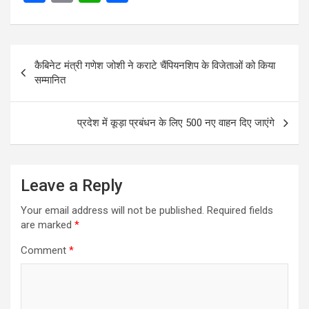
a
m
h
h
ce
ail
at
ar
Post
b
s
e
कैबिनेट मंत्री गणेश जोशी ने कराटे चैंपियनशिप के विजेताओं को किया
navigation
o
A
सम्मानित
o
p
k
p
प्रदेश में कूड़ा प्रबंधन के लिए 500 नए वाहन दिए जाएंगे
Leave a Reply
Your email address will not be published.
Required fields
are marked
*
Comment
*