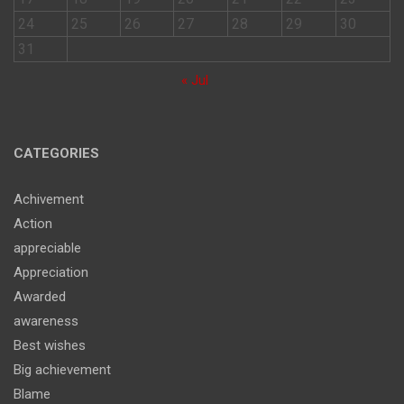
24
25
26
27
28
29
30
31
« Jul
CATEGORIES
Achivement
Action
appreciable
Appreciation
Awarded
awareness
Best wishes
Big achievement
Blame