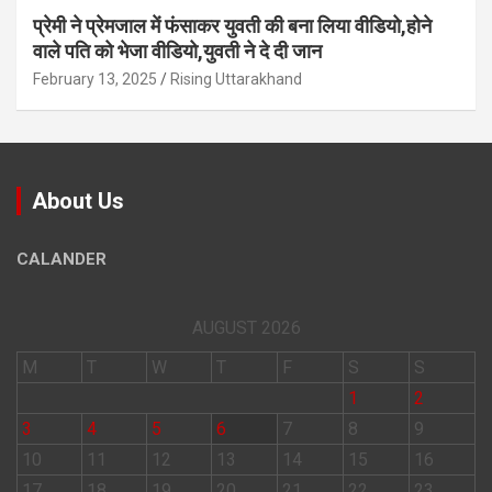
प्रेमी ने प्रेमजाल में फंसाकर युवती की बना लिया वीडियो,होने
वाले पत‍ि को भेजा वीड‍ियो,युवती ने दे दी जान
February 13, 2025
Rising Uttarakhand
About Us
CALANDER
AUGUST 2026
M
T
W
T
F
S
S
1
2
3
4
5
6
7
8
9
10
11
12
13
14
15
16
17
18
19
20
21
22
23