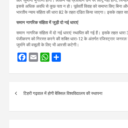
और जुर्माना भुगतना होगा। लेकिन यह प्रावधान उन पर लागू नहीं होगा, जिन्ह
इससे अधिक अवधि से कुछ पता न हो। पूर्ववर्ती विवाह को समाप्त किए बिना और
भारतीय न्याय संहिता की धारा 82 के तहत दंडित किया जाएगा। इसके तहत सा
समान नागरिक संहिता में जुड़ी दो नई धाराएं
समान नागरिक संहिता में दो नई धाराएं स्थापित की गई हैं। इसके तहत धारा
पंजीकरण को निरस्त करने की शक्ति धारा-12 के अंतर्गत रजिस्ट्रार जनरल क
जुर्माने की वसूली के लिए भी आरसी कटेगी।
F
E
W
S
a
m
h
h
ce
ail
at
ar
b
s
e
Post
o
A
टिहरी गढ़वाल में होगी बैक्सिल विश्वविद्यालय की स्थापना
navigation
o
p
k
p