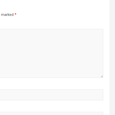
re marked
*