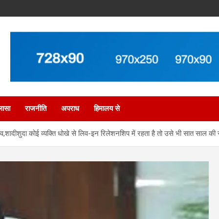
लासा
राजनीति
अपराध
हिमालय से
ाव,शादीशुदा कोई व्यक्ति धोखे से लिव-इन रिलेशनशिप में रहता है तो उसे भी सात साल की