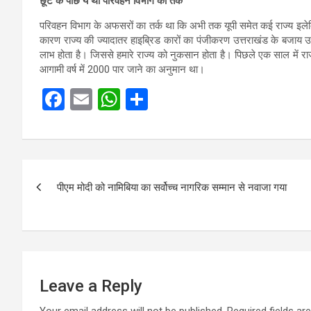
छूट के पीछे ये था परिवहन विभाग का तर्क
परिवहन विभाग के अफसरों का तर्क था कि अभी तक यूपी समेत कई राज्य इलेक्ट्र
कारण राज्य की ज्यादातर हाइब्रिड कारों का पंजीकरण उत्तराखंड के बजाय उन र
लाभ होता है। जिससे हमारे राज्य को नुकसान होता है। पिछले एक साल में राज
आगामी वर्ष में 2000 पार जाने का अनुमान था।
F
E
W
S
a
m
h
h
ce
ail
at
ar
b
s
e
Post
o
A
पीएम मोदी को नामिबिया का सर्वोच्च नागरिक सम्मान से नवाजा गया
navigation
o
p
k
p
Leave a Reply
Your email address will not be published.
Required fields a