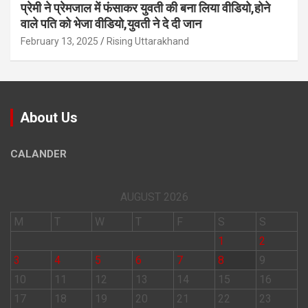
प्रेमी ने प्रेमजाल में फंसाकर युवती की बना लिया वीडियो,होने
वाले पत‍ि को भेजा वीड‍ियो,युवती ने दे दी जान
February 13, 2025
Rising Uttarakhand
About Us
CALANDER
AUGUST 2026
M
T
W
T
F
S
S
1
2
3
4
5
6
7
8
9
10
11
12
13
14
15
16
17
18
19
20
21
22
23