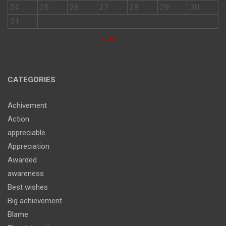
24
25
26
27
28
29
30
31
« Jul
CATEGORIES
Achivement
Action
appreciable
Appreciation
Awarded
awareness
Best wishes
Big achievement
Blame