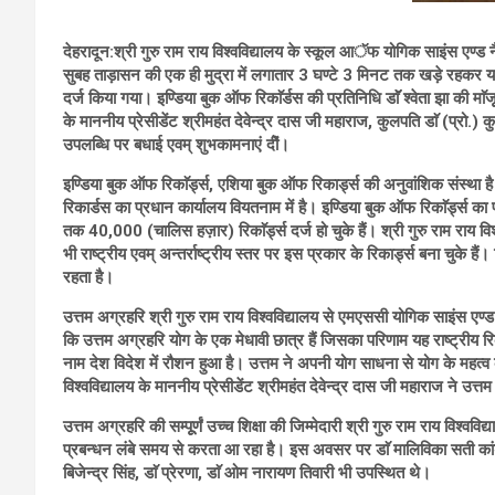
देहरादून:श्री गुरु राम राय विश्वविद्यालय के स्कूल आॅफ योगिक साइंस एण्ड नैचु
सुबह ताड़ासन की एक ही मुद्रा में लगातार 3 घण्टे 3 मिनट तक खड़े रहकर यह 
दर्ज किया गया। इण्डिया बुक ऑफ रिकाॅर्डस की प्रतिनिधि डाॅॅ श्वेता झा की माॅजूूद
के माननीय प्रेसीडेंट श्रीमहंत देवेन्द्र दास जी महाराज, कुलपति डाॅ (प्रो
उपलब्धि पर बधाई एवम् शुभकामनाएं दीें।
इण्डिया बुक ऑफ रिकाॅर्ड्स, एशिया बुक ऑफ रिकार्ड्स की अनुवांशिक संस्था
रिकार्डस का प्रधान कार्यालय वियतनाम में है। इण्डिया बुक ऑफ रिकाॅर्ड्स का प
तक 40,000 (चालिस हज़ार) रिकाॅर्ड्स दर्ज हो चुके हैं। श्री गुरु राम राय विश्व
भी राष्ट्रीय एवम् अन्तर्राष्ट्रीय स्तर पर इस प्रकार के रिकार्ड्स बना चुके 
रहता है।
उत्तम अग्रहरि श्री गुरु राम राय विश्वविद्यालय से एमएससी योगिक साइंस एण्ड
कि उत्तम अग्रहरि योग के एक मेधावी छात्र हैं जिसका परिणाम यह राष्ट्रीय रिकाॅ
नाम देश विदेश में रौशन हुआ है। उत्तम ने अपनी योग साधना से योग के महत्व क
विश्वविद्यालय के माननीय प्रेसीडेंट श्रीमहंत देवेन्द्र दास जी महाराज ने उत्तम 
उत्तम अग्रहरि की सम्पूूर्णं उच्च शिक्षा की जिम्मेदारी श्री गुरु राम राय विश
प्रबन्धन लंबे समय से करता आ रहा है। इस अवसर पर डाॅ मालिविका सती कांडप
बिजेन्द्र सिंह, डाॅ प्रेरणा, डाॅ ओम नारायण तिवारी भी उपस्थित थे।