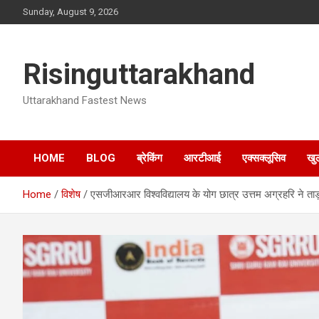
Skip
Sunday, August 9, 2026
to
content
Risinguttarakhand
Uttarakhand Fastest News
HOME
BLOG
ब्रेकिंग
आरटीआई
एक्सक्लूसिव
खु
Home
विशेष
एसजीआरआर विश्वविद्यालय के योग छात्र उत्तम अग्रहरि ने ताड़ा