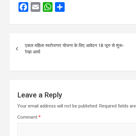
F
E
W
S
a
m
h
h
ce
ail
at
ar
b
s
e
Post
o
A
एकल महिला स्वरोजगार योजना के लिए आवेदन 18 जून से शुरू-
navigation
रेखा आर्या
o
p
k
p
Leave a Reply
Your email address will not be published.
Required fields a
Comment
*