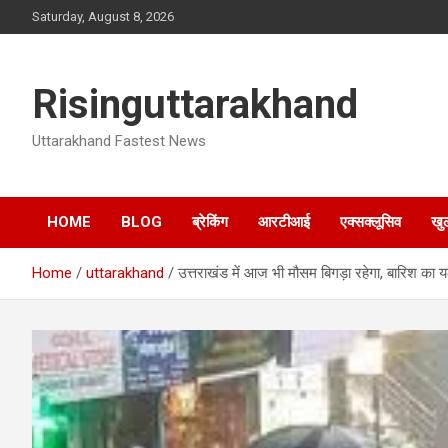
Skip
Saturday, August 8, 2026
to
content
Risinguttarakhand
Uttarakhand Fastest News
HOME
BLOG
ब्रेकिंग
आरटीआई
एक्सक्लूसिव
खु
Home
uttarakhand
उत्तराखंड में आज भी मौसम बिगड़ा रहेगा, बारिश का 