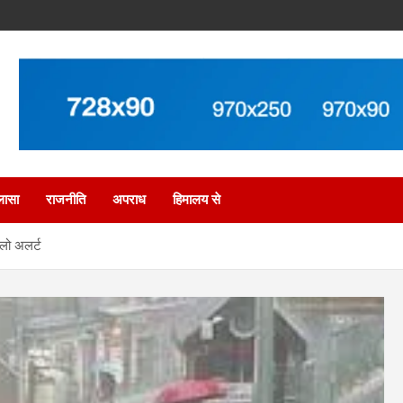
लासा
राजनीति
अपराध
हिमालय से
यलो अलर्ट