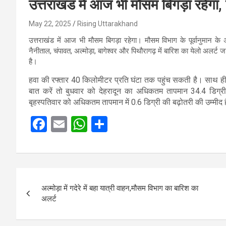
उत्तराखंड में आज भी मौसम बिगड़ा रहेगा
May 22, 2025
Rising Uttarakhand
उत्तराखंड में आज भी मौसम बिगड़ा रहेगा। मौसम विभाग के पूर्वानुमान के 
नैनीताल, चंपावत, अल्मोड़ा, बागेश्वर और पिथौरागढ़ में बारिश का येलो अलर्ट
है।
हवा की रफ्तार 40 किलोमीटर प्रति घंटा तक पहुंच सकती है। साथ ही
बात करें तो बुधवार को देहरादून का अधिकतम तापमान 34.4 डिग्र
बृहस्पतिवार को अधिकतम तापमान में 0.6 डिग्री की बढ़ोतरी की उम्मीद ह
F
E
W
S
a
m
h
h
ce
ail
at
ar
b
s
e
Post
o
A
अल्मोड़ा में गदेरे में बहा यात्री वाहन,मौसम विभाग का बारिश का
navigation
अलर्ट
o
p
k
p