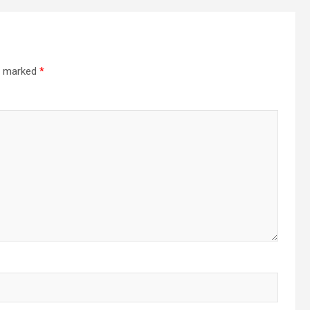
re marked
*