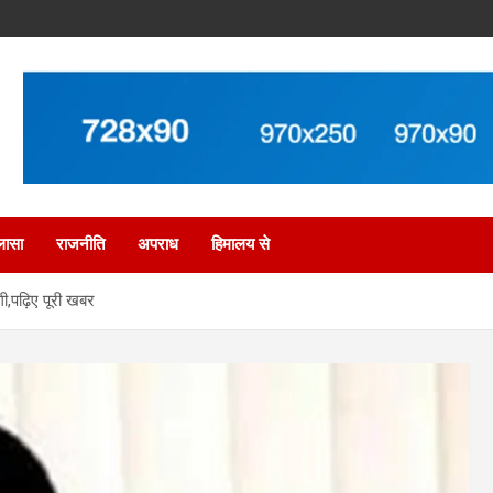
लासा
राजनीति
अपराध
हिमालय से
गी,पढ़िए पूरी खबर