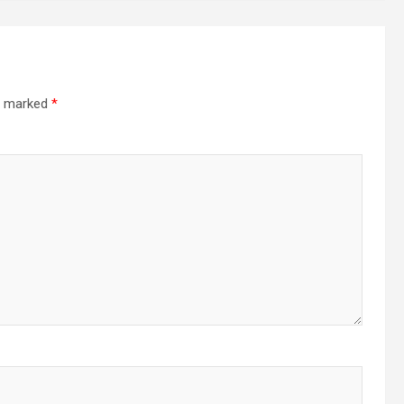
re marked
*