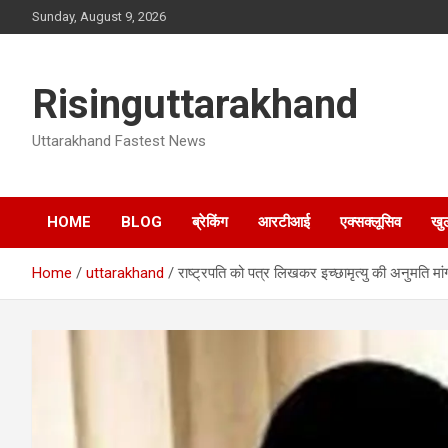
Skip
Sunday, August 9, 2026
to
content
Risinguttarakhand
Uttarakhand Fastest News
HOME
BLOG
ब्रेकिंग
आरटीआई
एक्सक्लूसिव
खु
Home
uttarakhand
राष्ट्रपति को पत्र लिखकर इच्छामृत्यु की अनुमति मां