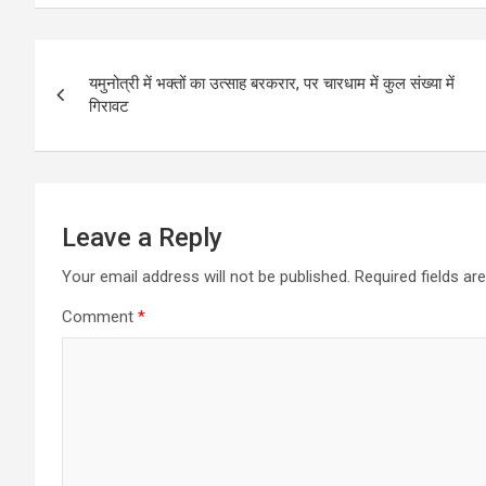
ce
ail
at
ar
b
s
e
Post
o
A
यमुनोत्री में भक्तों का उत्साह बरकरार, पर चारधाम में कुल संख्या में
navigation
गिरावट
o
p
k
p
Leave a Reply
Your email address will not be published.
Required fields a
Comment
*