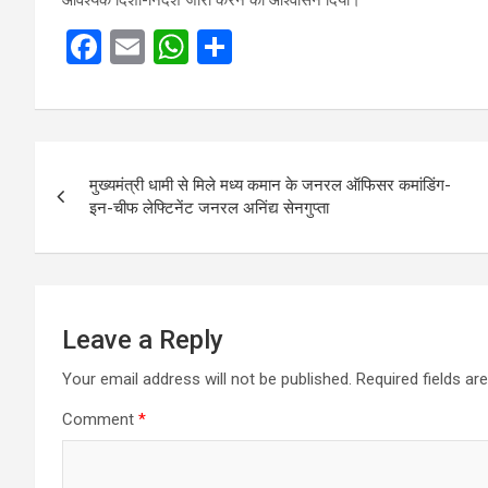
F
E
W
S
a
m
h
h
ce
ail
at
ar
b
s
e
Post
o
A
मुख्यमंत्री धामी से मिले मध्य कमान के जनरल ऑफिसर कमांडिंग-
navigation
इन-चीफ लेफ्टिनेंट जनरल अनिंद्य सेनगुप्ता
o
p
k
p
Leave a Reply
Your email address will not be published.
Required fields a
Comment
*