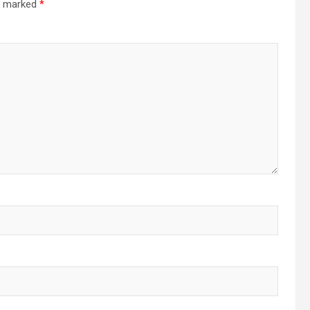
re marked
*