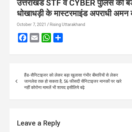
उत्तराखंड STF व CYBER पुलिस की बड़ी
धोखाधड़ी के मास्टरमाइंड अपराधी अमन क
October 7, 2021
Rising Uttarakhand
F
E
W
S
a
m
h
h
ce
ail
at
ar
b
s
e
Post
o
A
हैंड-सैनिटाइजर को लेकर बड़ा खुलासा गंभीर बीमारियों से लेकर
navigation
जानलेवा तक हो सकता है, 56 फीसदी सैनिटाइजर मानकों पर खरे
o
p
नहीं कोरोना मामलें भी शायद इसीलिये बढ़े
k
p
Leave a Reply