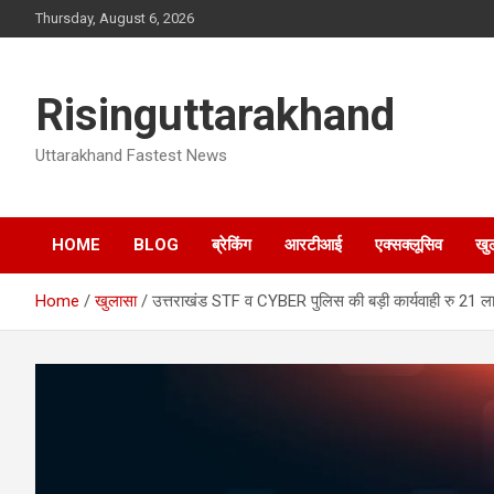
Skip
Thursday, August 6, 2026
to
content
Risinguttarakhand
Uttarakhand Fastest News
HOME
BLOG
ब्रेकिंग
आरटीआई
एक्सक्लूसिव
खु
Home
खुलासा
उत्तराखंड STF व CYBER पुलिस की बड़ी कार्यवाही रु 21 