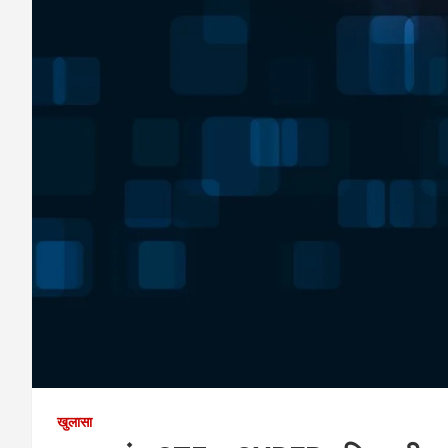
खुलासा