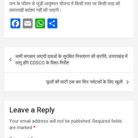
जन के जीवन से जुड़ी आयुष्मान योजना में किसी स्तर पर किसी तरह की
लापरवाही बर्दाश्त नहीं की जाएगी।
F
E
W
S
a
m
h
h
ce
ail
at
ar
Post
b
s
e
धामी सरकार लाएगी दवाओं के सुरक्षित निस्तारण की क्रांति, उत्तराखंड में
navigation
o
A
लागू होंगे CDSCO के दिशा-निर्देश
o
p
k
p
फूलों की घाटी एक बार फिर पर्यटकों के लिए खुली
Leave a Reply
Your email address will not be published.
Required fields
are marked
*