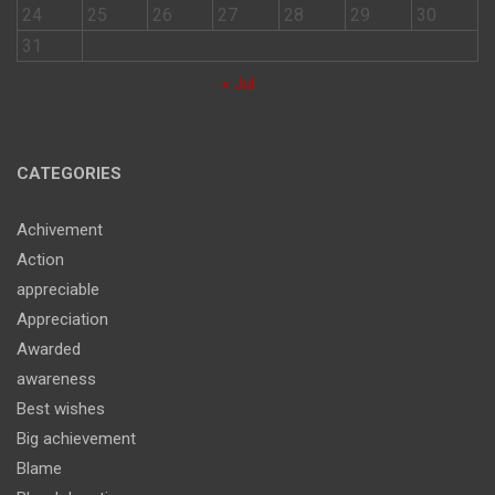
24
25
26
27
28
29
30
31
« Jul
CATEGORIES
Achivement
Action
appreciable
Appreciation
Awarded
awareness
Best wishes
Big achievement
Blame