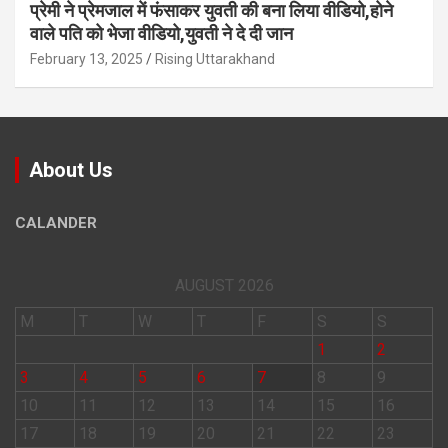
प्रेमी ने प्रेमजाल में फंसाकर युवती की बना लिया वीडियो,होने
वाले पत‍ि को भेजा वीड‍ियो,युवती ने दे दी जान
February 13, 2025
Rising Uttarakhand
About Us
CALANDER
AUGUST 2026
M
T
W
T
F
S
S
1
2
3
4
5
6
7
8
9
10
11
12
13
14
15
16
17
18
19
20
21
22
23