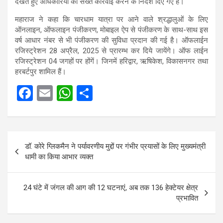
देखते हुए अधिकारियों को सख्त कार्रवाई करने के निर्देश दिए गए हैं।
महाराज ने कहा कि चारधाम यात्रा पर आने वाले श्रद्धालुओं के लिए
ऑनलाइन, ऑफलाइन पंजीकरण, मोबाइल ऐप से पंजीकरण के साथ-साथ इस
वर्ष आधार नंबर से भी पंजीकरण की सुविधा प्रदान की गई है। ऑफलाईन
रजिस्ट्रेशन 28 अप्रैल, 2025 से प्रारम्भ कर दिये जायेंगे। ऑफ लाईन
रजिस्ट्रेशन 04 जगहों पर होंगें। जिनमें हरिद्वार, ऋषिकेश, विकासनगर तथा
हरबर्टपुर शामिल हैं।
F
E
W
S
a
m
h
h
ce
ail
at
ar
Post
b
s
e
डॉ. कोरे ग्लिकमैन ने पर्यावरणीय मुद्दों पर गंभीर प्रयासों के लिए मुख्यमंत्री
navigation
o
A
धामी का किया आभार व्यक्त
o
p
k
p
24 घंटे में जंगल की आग की 12 घटनाएं, अब तक 136 हेक्टेयर क्षेत्र
प्रभावित