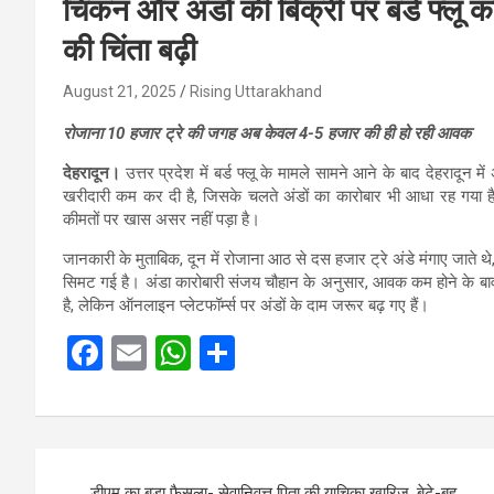
चिकन और अंडों की बिक्री पर बर्ड फ्लू क
की चिंता बढ़ी
August 21, 2025
Rising Uttarakhand
रोजाना 10 हजार ट्रे की जगह अब केवल 4-5 हजार की ही हो रही आवक
देहरादून।
उत्तर प्रदेश में बर्ड फ्लू के मामले सामने आने के बाद देहराद
खरीदारी कम कर दी है, जिसके चलते अंडों का कारोबार भी आधा रह गया है। 
कीमतों पर खास असर नहीं पड़ा है।
जानकारी के मुताबिक, दून में रोजाना आठ से दस हजार ट्रे अंडे मंगाए जाते थ
सिमट गई है। अंडा कारोबारी संजय चौहान के अनुसार, आवक कम होने के बावजूद
है, लेकिन ऑनलाइन प्लेटफॉर्म्स पर अंडों के दाम जरूर बढ़ गए हैं।
F
E
W
S
a
m
h
h
ce
ail
at
ar
b
s
e
Post
o
A
डीएम का बड़ा फैसला- सेवानिवृत्त पिता की याचिका खारिज, बेटे-बहु