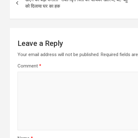
navigation
को दिलाया घर का हक
o
p
k
p
Leave a Reply
Your email address will not be published.
Required fields a
Comment
*