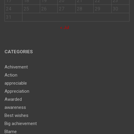
17
18
19
20
21
22
23
24
25
26
27
28
29
30
31
« Jul
CATEGORIES
Achivement
Action
appreciable
Appreciation
Awarded
awareness
Best wishes
Big achievement
Blame