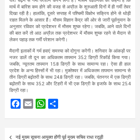
पारा चढ़ने से गर्मी परेशान करने लगी है। मौसम वैज्ञानिकों का कहना है कि
मार्च में बारिश कम होने की वजह से अप्रैल के शुरुआती दिनों में ही गर्मी तेवर
दिखा रही है। हालांकि, दूसरे सप्ताह में पश्चिमी विक्षोभ सक्रिय होने से थोड़ी
राहत मिलने के आसार हैं। मौसम विज्ञान केंद्र की ओर से जारी पूर्वानुमान के
अनुसार रविवार को प्रदेशभर में मौसम शुष्क रहेगा। जबकि, आने वाले दिनों
की बात करें तो आठ अप्रैल तक प्रदेशभर में मौसम शुष्क रहने से मैदान से
लेकर पहाड़ तक गर्मी परेशान करेगी।
मैदानी इलाकों में गर्म हवाएं समस्या को दोगुना करेंगी। शनिवार के आंकड़ों पर
नजर डालें तो दून का अधिकतम तापमान 35.2 डिग्री रिकॉर्ड किया गया।
जबकि, न्यूनतम तापमान 15.8 डिग्री के साथ सामान्य रहा। ऐसा ही हाल
प्रदेश के अन्य हिस्सों में भी रहा। मुक्तेश्वर में अधिकतम तापमान सामान्य से
तीन डिग्री बढ़ोतरी के साथ 24.8 डिग्री रहा। जबकि, पंतनगर में एक डिग्री
बढ़ोतरी के साथ 35.2 और टिहरी में भी एक डिग्री के इजाफे के साथ 25.4
डिग्री रहा।
F
E
W
S
a
m
h
h
ce
ail
at
ar
Post
b
s
e
नई मुख्य सूचना आयुक्त होंगी पूर्व मुख्य सचिव राधा रतूड़ी