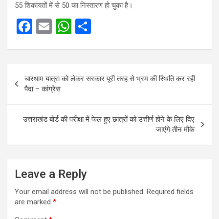
55 शिकायतों में से 50 का निस्तारण हो चुका है।
F
E
W
S
a
m
h
h
ce
ail
at
ar
Post
b
s
e
चारधाम यात्रा को लेकर सरकार पूरी तरह से भ्रम की स्थिति कर रही
navigation
o
A
पैदा – कांग्रेस
o
p
k
p
उत्तराखंड बोर्ड की परीक्षा में फेल हुए छात्रों को उत्तीर्ण होने के लिए दिए
जाएंगे तीन मौके
Leave a Reply
Your email address will not be published.
Required fields
are marked
*