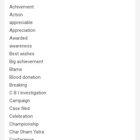
Achivement
Action
appreciable
Appreciation
Awarded
awareness
Best wishes
Big achievement
Blame
Blood donation
Breaking
C B I investigation
Campaign
Case filed
Celebration
Championship
Char Dham Yatra
Conference