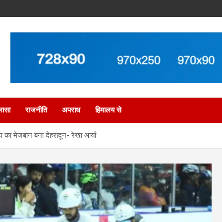
लासा
राजनीति
अपराध
हिमालय से
 का मेजबान बना देहरादून- रेखा आर्या