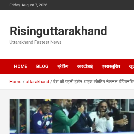
Skip
Friday, August 7, 2026
to
content
Risinguttarakhand
Uttarakhand Fastest News
HOME
BLOG
ब्रेकिंग
आरटीआई
एक्सक्लूसिव
खु
Home
uttarakhand
देश की पहली इंडोर आइस स्केटिंग नेशनल चैंपियनशिप