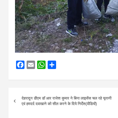
F
E
W
S
a
m
h
h
ce
ail
at
ar
b
s
e
Post
o
A
देहरादून डीएम डॉ आर राजेश कुमार ने बिना लाइसेंस चल रहे यूनानी
navigation
एवं हमदर्द दवाखाने को सील करने के दिये निर्देश(वीडियों)
o
p
k
p