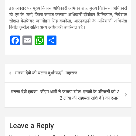
इस अवसर पर मुख्य विकास अधिकारी अभिनव शाह, मुख्य चिकित्सा अधिकारी
डॉ. एम.के. शर्मा, जिला समाज कल्याण अधिकारी दीपांकर घिल्डियाल, निदेशक
सोशल वेलफेयर जगमोहन सिंह कफोला, आरडब्लूडी के अधिशासी अभियंता
विनीत कुरील सहित अन्य अधिकारी उपस्थित रहे।
F
E
W
S
a
m
h
h
ce
ail
at
ar
Post
b
s
e
मनसा देवी की घटना दुर्भाग्यपूर्ण- महाराज
navigation
o
A
o
p
मनसा देवी हादसा- सीएम धामी ने जताया शोक, मृतकों के परिजनों को 2-
k
p
2 लाख की सहायता राशि देने का एलान
Leave a Reply