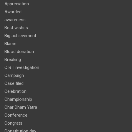
Appreciation
Awarded
awareness
Best wishes
Big achievement
Blame
Blood donation
Breaking
C B I investigation
Campaign
Case filed
Celebration
Championship
Char Dham Yatra
Conference
Congrats
Constitution day