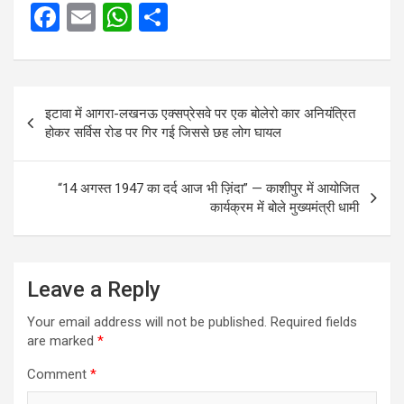
F
E
W
S
a
m
h
h
ce
ail
at
ar
Post
b
s
e
इटावा में आगरा-लखनऊ एक्सप्रेसवे पर एक बोलेरो कार अनियंत्रित
navigation
o
A
होकर सर्विस रोड पर गिर गई जिससे छह लोग घायल
o
p
k
p
“14 अगस्त 1947 का दर्द आज भी ज़िंदा” — काशीपुर में आयोजित
कार्यक्रम में बोले मुख्यमंत्री धामी
Leave a Reply
Your email address will not be published.
Required fields
are marked
*
Comment
*