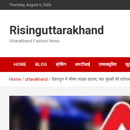
Skip
Thursday, August 6, 2026
to
content
Risinguttarakhand
Uttarakhand Fastest News
HOME
BLOG
ब्रेकिंग
आरटीआई
एक्सक्लूसिव
खु
Home
uttarakhand
देहरादून में भीषण सड़क हादसा, चार युवकों की दर्दन