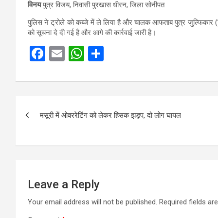
विनय
पुत्र विजय, निवासी पुरखास धीरन, जिला सोनीपत
पुलिस ने ट्रोले को कब्जे में ले लिया है और चालक आफताब पुत्र जुल्फिकार 
को सूचना दे दी गई है और आगे की कार्रवाई जारी है।
F
E
W
S
a
m
h
h
ce
ail
at
ar
b
s
e
Post
o
A
मसूरी में ओवररेटिंग को लेकर हिंसक झड़प, दो लोग घायल
navigation
o
p
k
p
Leave a Reply
Your email address will not be published.
Required fields a