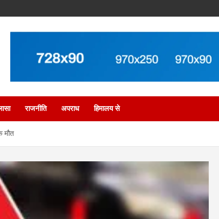
लासा
राजनीति
अपराध
हिमालय से
ाक मौत