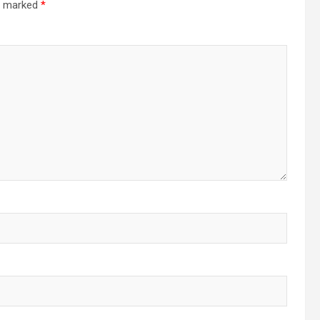
re marked
*