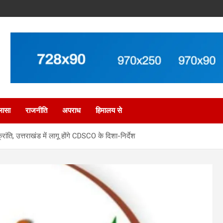
लासा
राजनीति
अपराध
हिमालय से
ांति, उत्तराखंड में लागू होंगे CDSCO के दिशा-निर्देश