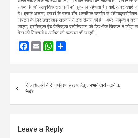
बल्कि सार्वजनिक स्वास्थ्य के लिए भी गंभीर खतरा बन सकता है। ऐसे निस्तारण 
सकता है, जो प्राकृतिक संसाधनों को नुकसान पहुंचाता है। वहीं, अगर दवाएं जानव
है। इसके अलावा, दवाओं के गलत और अत्यधिक उपयोग से एंटीमाइक्रोबियल रेज
निपटने के लिए उत्तराखंड सरकार ने ठोस तैयारी की है। अपर आयुक्त व ड्रग 
जाएगा, ड्रगिस्ट्स एंड केमिस्ट्स एसोसिएशन को टेक-बैक सिस्टम में जोड़ा जाए
डेटा की निगरानी व ऑडिट की व्यवस्था की जाएगी।
F
E
W
S
a
m
h
h
ce
ail
at
ar
b
s
e
Post
o
A
जिलाधिकारी ने दी पर्यावरण संरक्षण हेतु जनभागीदारी बढ़ाने के
navigation
निर्देश
o
p
k
p
Leave a Reply