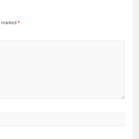
re marked
*