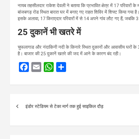
नायब तहसीलदार राकेश देवली ने बताया कि प्रभावित क्षेत्र में 17 परिवारों के 
बांजबगड़ रोड स्थित बारात घर में बनाए गए राहत शिविर में शिफ्ट किया गया है
इसके अलावा, 17 किराएदार परिवारों में से 14 अपने गांव लौट गए हैं, जबकि 3
25 दुकानें भी खतरे में
चुफलागाड और नंदाकिनी नदी के किनारे स्थित दुकानों और आवासीय घरों के 34 
है। बाजार की 25 दुकानें खतरे की जद में आने के कारण बंद रही।
F
E
W
S
a
m
h
h
ce
ail
at
ar
b
s
e
Post
o
A
इंडोर स्टेडियम से टेका मार्ग तक हुई साइकिल दौड़
navigation
o
p
k
p