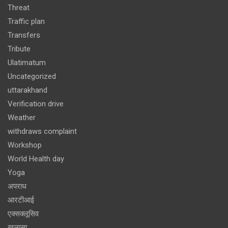
Threat
Traffic plan
Transfers
Tribute
Ulatimatum
Uncategorized
uttarakhand
Verification drive
Weather
withdraws complaint
Workshop
World Health day
Yoga
अपराध
आरटीआई
एक्सक्लूसिव
खुलासा