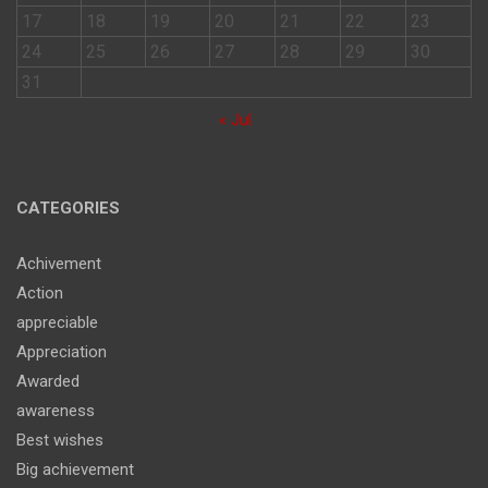
17
18
19
20
21
22
23
24
25
26
27
28
29
30
31
« Jul
CATEGORIES
Achivement
Action
appreciable
Appreciation
Awarded
awareness
Best wishes
Big achievement