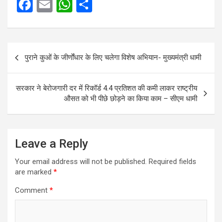
F
E
W
S
a
m
h
h
ce
ail
at
ar
Post
b
s
e
पुराने कुओं के जीर्णोंधार के लिए चलेगा विशेष अभियान- मुख्यमंत्री धामी
navigation
o
A
o
p
सरकार ने बेरोजगारी दर में रिकॉर्ड 4.4 प्रतिशत की कमी लाकर राष्ट्रीय
k
p
औसत को भी पीछे छोड़ने का किया काम – सीएम धामी
Leave a Reply
Your email address will not be published.
Required fields
are marked
*
Comment
*