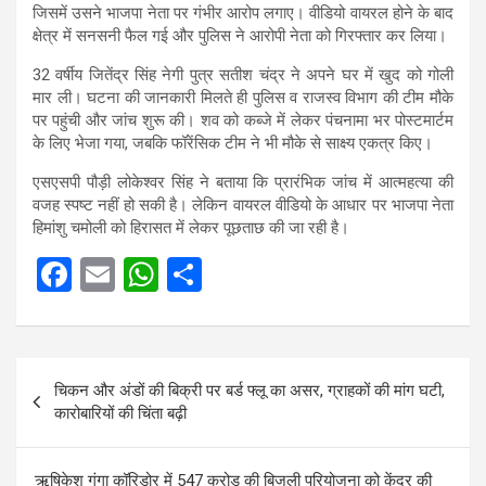
जिसमें उसने भाजपा नेता पर गंभीर आरोप लगाए। वीडियो वायरल होने के बाद
क्षेत्र में सनसनी फैल गई और पुलिस ने आरोपी नेता को गिरफ्तार कर लिया।
32 वर्षीय जितेंद्र सिंह नेगी पुत्र सतीश चंद्र ने अपने घर में खुद को गोली
मार ली। घटना की जानकारी मिलते ही पुलिस व राजस्व विभाग की टीम मौके
पर पहुंची और जांच शुरू की। शव को कब्जे में लेकर पंचनामा भर पोस्टमार्टम
के लिए भेजा गया, जबकि फॉरेंसिक टीम ने भी मौके से साक्ष्य एकत्र किए।
एसएसपी पौड़ी लोकेश्वर सिंह ने बताया कि प्रारंभिक जांच में आत्महत्या की
वजह स्पष्ट नहीं हो सकी है। लेकिन वायरल वीडियो के आधार पर भाजपा नेता
हिमांशु चमोली को हिरासत में लेकर पूछताछ की जा रही है।
F
E
W
S
a
m
h
h
ce
ail
at
ar
Post
b
s
e
चिकन और अंडों की बिक्री पर बर्ड फ्लू का असर, ग्राहकों की मांग घटी,
navigation
o
A
कारोबारियों की चिंता बढ़ी
o
p
k
p
ऋषिकेश गंगा कॉरिडोर में 547 करोड़ की बिजली परियोजना को केंद्र की