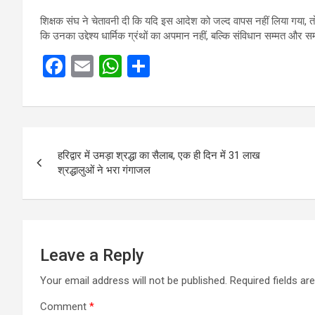
शिक्षक संघ ने चेतावनी दी कि यदि इस आदेश को जल्द वापस नहीं लिया गया, तो 
कि उनका उद्देश्य धार्मिक ग्रंथों का अपमान नहीं, बल्कि संविधान सम्मत और समा
F
E
W
S
a
m
h
h
ce
ail
at
ar
b
s
e
Post
o
A
हरिद्वार में उमड़ा श्रद्धा का सैलाब, एक ही दिन में 31 लाख
navigation
श्रद्धालुओं ने भरा गंगाजल
o
p
k
p
Leave a Reply
Your email address will not be published.
Required fields a
Comment
*