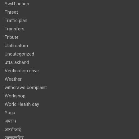
Swift action
Threat
Traffic plan
Transfers
Tribute
Ulatimatum
Uncategorized
uttarakhand
Verification drive
Weather
withdraws complaint
Workshop
World Health day
Yoga
अपराध
आरटीआई
एक्सक्लूसिव