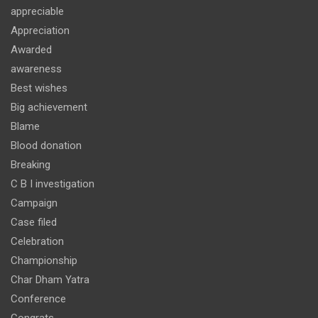
appreciable
Appreciation
Awarded
awareness
Best wishes
Big achievement
Blame
Blood donation
Breaking
C B I investigation
Campaign
Case filed
Celebration
Championship
Char Dham Yatra
Conference
Congrats