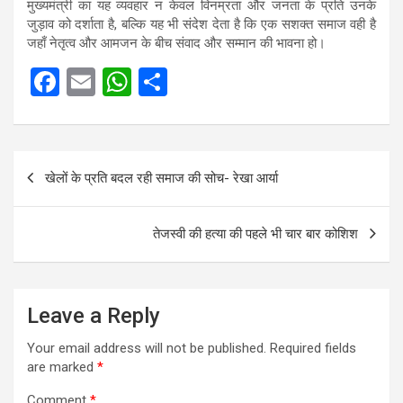
मुख्यमंत्री का यह व्यवहार न केवल विनम्रता और जनता के प्रति उनके
जुड़ाव को दर्शाता है, बल्कि यह भी संदेश देता है कि एक सशक्त समाज वही है
जहाँ नेतृत्व और आमजन के बीच संवाद और सम्मान की भावना हो।
F
E
W
S
a
m
h
h
ce
ail
at
ar
Post
b
s
e
खेलों के प्रति बदल रही समाज की सोच- रेखा आर्या
navigation
o
A
o
p
तेजस्वी की हत्या की पहले भी चार बार कोशिश
k
p
Leave a Reply
Your email address will not be published.
Required fields
are marked
*
Comment
*