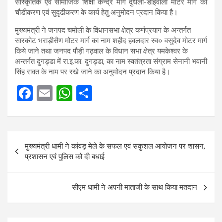
सांस्कृतिक एवं सामाजिक शिक्षा केन्द्र मार्ग दुधली-डोईवाला मोटर मार्ग का
चौडीकरण एवं सुदृढीकरण के कार्य हेतु अनुमोदन प्रदान किया है।
मुख्यमंत्री ने जनपद चमोली के विधानसभा क्षेत्र कर्णप्रयाग के अन्तर्गत
सारकोट भराड़ीसैण मोटर मार्ग का नाम शहीद हवलदार स्व० वसुदेव मोटर मार्ग
किये जाने तथा जनपद पौड़ी गढ़वाल के विधान सभा क्षेत्र यमकेश्वर के
अन्तर्गत दुगड्डा में रा.इ.का. दुगड्डा, का नाम स्वतंत्रता संग्राम सेनानी भवानी
सिंह रावत के नाम पर रखे जाने का अनुमोदन प्रदान किया है।
F
E
W
S
a
m
h
h
ce
ail
at
ar
Post
b
s
e
मुख्यमंत्री धामी ने कांवड़ मेले के सफल एवं सकुशल आयोजन पर शासन,
navigation
o
A
प्रशासन एवं पुलिस को दी बधाई
o
p
k
p
सीएम धामी ने अपनी माताजी के साथ किया मतदान