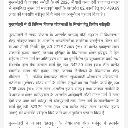
मुख्यमंत्री ने जनपद चमोली के वर्ष 2026 में श्री नन्दा देवी राजजात यात्रा
से सम्बन्धित मुख्य एवं महत्वपूर्ण मार्गों के अन्तर्गत 02 कार्यों हेतु रू0 489.69
लाख की धनराशि स्वीकृत किये जाने का अनुमोदन प्रदान किया है।
मुख्यमंत्री ने दी विभिन्न विकास योजनाओं के निर्माण हेतु वित्तीय स्वीकृति
मुख्यमंत्री ने राज्य योजना के अन्तर्गत जनपद पौड़ी गढ़वाल में विधानसभा
क्षेत्र चौबट्टाखाल के अन्तर्गत भगवतीतलैया-कमलिया-सराईखेत मोटर मार्ग
के आर.सी.सी. निर्माण हेतु रू0 271.97 लाख (रू० दो करोड़ इकहत्तर लाख
सत्तानवें हजार मात्र), जनपद हरिद्वार के विधानसभा क्षेत्र हरिद्वार में हिल
बाईपास मोटर मार्ग पर क्षतिग्रस्त भाग का पुनर्निर्माण एवं सुरक्षात्मक कार्य तथा
बी०सी० द्वारा पैच मरम्मत कार्य हेतु रू० 342.30 लाख (रू० तीन करोड़
बयालीस लाख तीस हजार मात्र, जनपद नैनीताल के विधानसभा क्षेत्र
भीमताल में गर्जिया-बेतालघाट-खैरना-सुयालबाड़ी-औड़ाखान-पसियापानी-
भटेलिया-मुक्तेश्वर मोटर मार्ग के लोडिंग सेतुओं का नव निर्माण कार्य हेतु रू०
7.38 लाख (रू० सात लाख अडतीस हजार मात्र) तथा जनपद चमोली के
विधानसभा क्षेत्र कर्णप्रयाग के अन्तर्गत आदिबद्री-नौटी मोटर मार्ग में नन्दा
देवी राज जात मार्ग कॉसुवा से चॉदपुरगढ़ी तक मोटर मार्ग के डामरीकरण के
कार्य हेतु रू0 523.29 लाख (रू० पांच करोड़ तेईस लाख उनतीस हजार
मात्र) की धनराशि स्वीकृत किये जाने का अनुमोदन प्रदान किया है।
मुख्यमंत्री ने जनपद देहरादून के विधानसभा क्षेत्र धर्मपुर में इस्कॉन