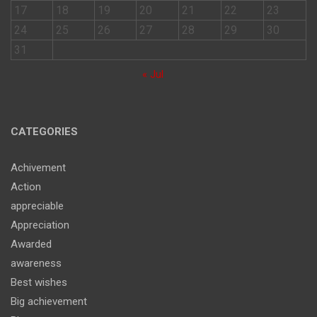
17
18
19
20
21
22
23
24
25
26
27
28
29
30
31
« Jul
CATEGORIES
Achivement
Action
appreciable
Appreciation
Awarded
awareness
Best wishes
Big achievement