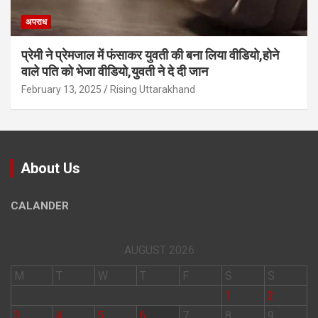
अपराध
प्रेमी ने प्रेमजाल में फंसाकर युवती की बना लिया वीडियो,होने
वाले पत‍ि को भेजा वीड‍ियो,युवती ने दे दी जान
February 13, 2025
Rising Uttarakhand
About Us
CALANDER
AUGUST 2026
M
T
W
T
F
S
S
1
2
3
4
5
6
7
8
9