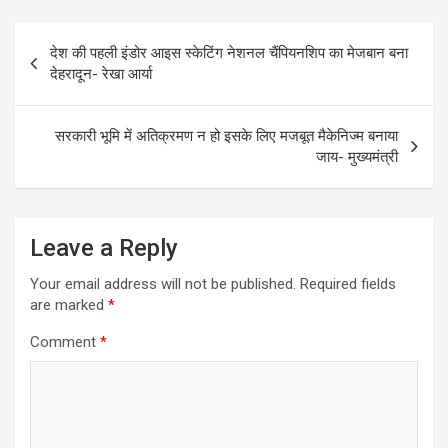
ce
ail
at
ar
Post
b
s
e
देश की पहली इंडोर आइस स्केटिंग नेशनल चैंपियनशिप का मेजबान बना
navigation
o
A
देहरादून- रेखा आर्या
o
p
k
p
सरकारी भूमि में अतिक्रमण न हो इसके लिए मजबूत मैकेनिज्म बनाया
जाय- मुख्यमंत्री
Leave a Reply
Your email address will not be published.
Required fields
are marked
*
Comment
*