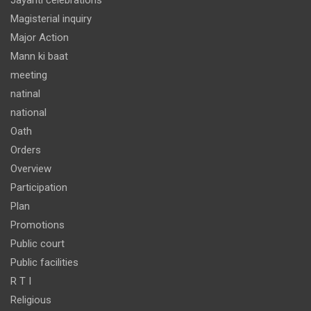
Jayanti celebrations
Magisterial inquiry
Major Action
Mann ki baat
meeting
natinal
national
Oath
Orders
Overview
Participation
Plan
Promotions
Public court
Public facilities
R T I
Religious