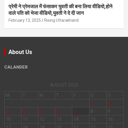
प्रेमी ने प्रेमजाल में फंसाकर युवती की बना लिया वीडियो,होने
वाले पत‍ि को भेजा वीड‍ियो,युवती ने दे दी जान
February 13, 2025
Rising Uttarakhand
About Us
CALANDER
AUGUST 2026
M
T
W
T
F
S
S
1
2
3
4
5
6
7
8
9
10
11
12
13
14
15
16
17
18
19
20
21
22
23