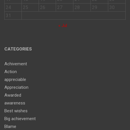
24
25
26
27
28
29
30
31
« Jul
CATEGORIES
Achivement
Action
appreciable
Appreciation
Awarded
awareness
Best wishes
Big achievement
Blame