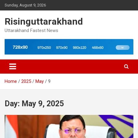
Skip
Sunday, August 9, 2026
to
content
Risinguttarakhand
Uttarakhand Fastest News
Home
2025
May
9
Day:
May 9, 2025