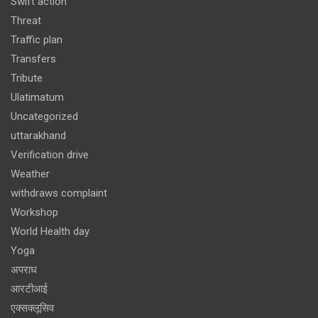
Swift action
Threat
Traffic plan
Transfers
Tribute
Ulatimatum
Uncategorized
uttarakhand
Verification drive
Weather
withdraws complaint
Workshop
World Health day
Yoga
अपराध
आरटीआई
एक्सक्लूसिव