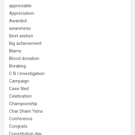
appreciable
Appreciation
Awarded
awareness
Best wishes
Big achievement
Blame
Blood donation
Breaking
C B I investigation
Campaign
Case filed
Celebration
Championship
Char Dham Yatra
Conference
Congrats
Constitution day