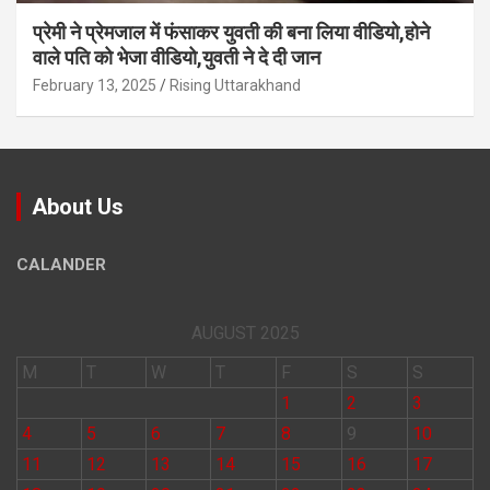
प्रेमी ने प्रेमजाल में फंसाकर युवती की बना लिया वीडियो,होने
वाले पत‍ि को भेजा वीड‍ियो,युवती ने दे दी जान
February 13, 2025
Rising Uttarakhand
About Us
CALANDER
AUGUST 2025
M
T
W
T
F
S
S
1
2
3
4
5
6
7
8
9
10
11
12
13
14
15
16
17