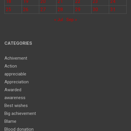
18
19
20
21
22
23
24
25
26
27
28
29
30
31
« Jul
Sep »
CATEGORIES
Achivement
Action
appreciable
Appreciation
Awarded
awareness
Best wishes
Big achievement
Blame
Blood donation