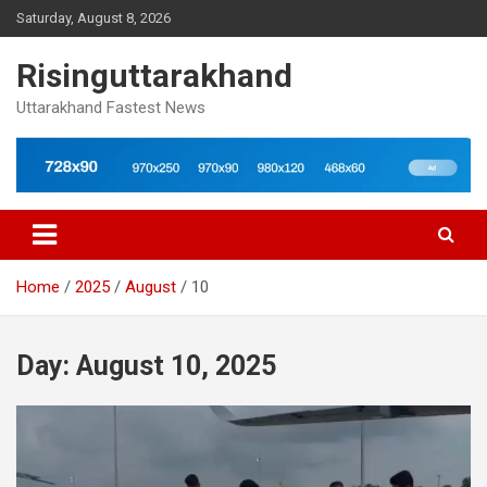
Skip
Saturday, August 8, 2026
to
content
Risinguttarakhand
Uttarakhand Fastest News
Home
2025
August
10
Day:
August 10, 2025