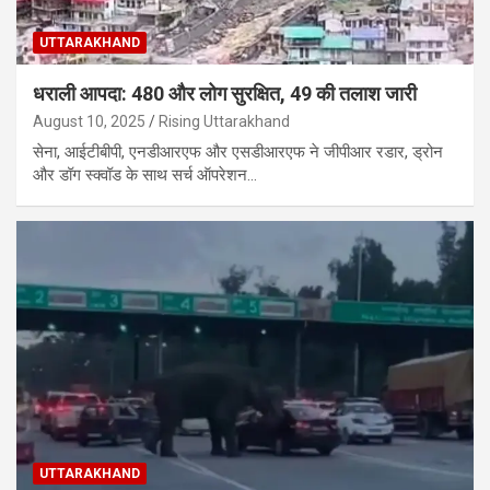
UTTARAKHAND
धराली आपदा: 480 और लोग सुरक्षित, 49 की तलाश जारी
August 10, 2025
Rising Uttarakhand
सेना, आईटीबीपी, एनडीआरएफ और एसडीआरएफ ने जीपीआर रडार, ड्रोन
और डॉग स्क्वॉड के साथ सर्च ऑपरेशन…
UTTARAKHAND