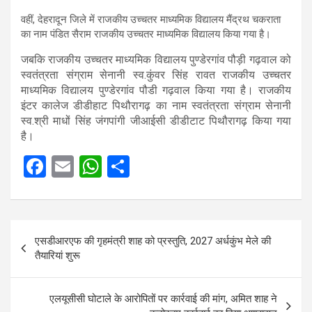
वहीं, देहरादून जिले में राजकीय उच्चतर माध्यमिक विद्यालय मैंद्रथ चकराता
का नाम पंडित सैराम राजकीय उच्चतर माध्यमिक विद्यालय किया गया है।
जबकि राजकीय उच्चतर माध्यमिक विद्यालय पुण्डेरगांव पौड़ी गढ़वाल को
स्वतंत्रता संग्राम सेनानी स्व.कुंवर सिंह रावत राजकीय उच्चतर
माध्यमिक विद्यालय पुण्डेरगांव पौडी गढ़वाल किया गया है। राजकीय
इंटर कालेज डीडीहाट पिथौरागढ़ का नाम स्वतंत्रता संग्राम सेनानी
स्व.श्री माधों सिंह जंगपांगी जीआईसी डीडीटाट पिथौरागढ़ किया गया
है।
F
E
W
S
a
m
h
h
ce
ail
at
ar
Post
b
s
e
एसडीआरएफ की गृहमंत्री शाह को प्रस्तुति, 2027 अर्धकुंभ मेले की
navigation
o
A
तैयारियां शुरू
o
p
k
p
एलयूसीसी घोटाले के आरोपितों पर कार्रवाई की मांग, अमित शाह ने