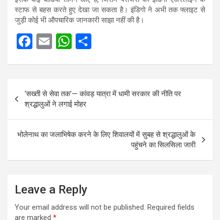
स्टाफ से बहस करते हुए देखा जा सकता है। इंडिगो ने अभी तक फ्लाइट से
जुड़ी कोई भी औपचारिक जानकारी साझा नहीं की है।
F
E
W
S
a
m
h
h
ce
ail
at
ar
Post
b
s
e
‘सख्ती से सेवा तक’— कांवड़ यात्रा में धामी सरकार की नीति पर
navigation
o
A
श्रद्धालुओं ने लगाई मोहर
o
p
k
p
भोलेनाथ का जलाभिषेक करने के लिए शिवालयों में सुबह से श्रद्धालुओं के
पहुंचने का सिलसिला जारी
Leave a Reply
Your email address will not be published.
Required fields
are marked
*