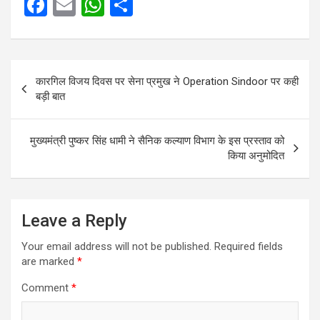
F
E
W
S
a
m
h
h
ce
ail
at
ar
Post
b
s
e
कारगिल विजय दिवस पर सेना प्रमुख ने Operation Sindoor पर कही
navigation
o
A
बड़ी बात
o
p
k
p
मुख्यमंत्री पुष्कर सिंह धामी ने सैनिक कल्याण विभाग के इस प्रस्ताव को
किया अनुमोदित
Leave a Reply
Your email address will not be published.
Required fields
are marked
*
Comment
*