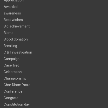
Appreciation
Awarded
awareness
Best wishes
Big achievement
Blame
Blood donation
Breaking
C B I investigation
Campaign
Case filed
Celebration
Championship
Char Dham Yatra
Conference
Congrats
Constitution day