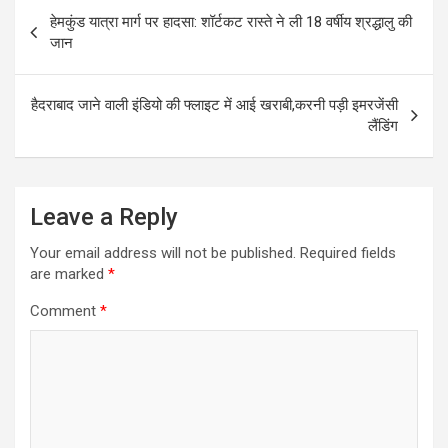
Post
b
s
e
हेमकुंड यात्रा मार्ग पर हादसा: शॉर्टकट रास्ते ने ली 18 वर्षीय श्रद्धालु की
navigation
o
A
जान
o
p
k
p
हैदराबाद जाने वाली इंडियो की फ्लाइट में आई खराबी,करनी पड़ी इमरजेंसी
लैंडिंग
Leave a Reply
Your email address will not be published.
Required fields
are marked
*
Comment
*