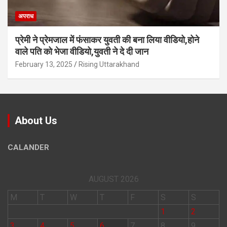
अपराध
प्रेमी ने प्रेमजाल में फंसाकर युवती की बना लिया वीडियो,होने
वाले पत‍ि को भेजा वीड‍ियो,युवती ने दे दी जान
February 13, 2025
Rising Uttarakhand
About Us
CALANDER
AUGUST 2026
M
T
W
T
F
S
S
1
2
3
4
5
6
7
8
9