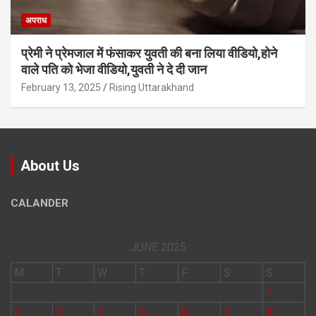
अपराध
प्रेमी ने प्रेमजाल में फंसाकर युवती की बना लिया वीडियो,होने
वाले पत‍ि को भेजा वीड‍ियो,युवती ने दे दी जान
February 13, 2025
Rising Uttarakhand
About Us
CALANDER
JUNE 2025
M
T
W
T
F
S
S
1
2
3
4
5
6
7
8