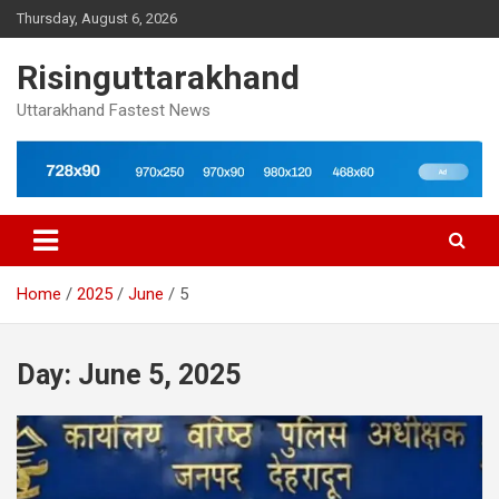
Skip
Thursday, August 6, 2026
to
content
Risinguttarakhand
Uttarakhand Fastest News
Home
2025
June
5
Day:
June 5, 2025