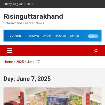
Skip
Friday, August 7, 2026
to
content
Risinguttarakhand
Uttarakhand Fastest News
Home
2025
June
7
Day:
June 7, 2025