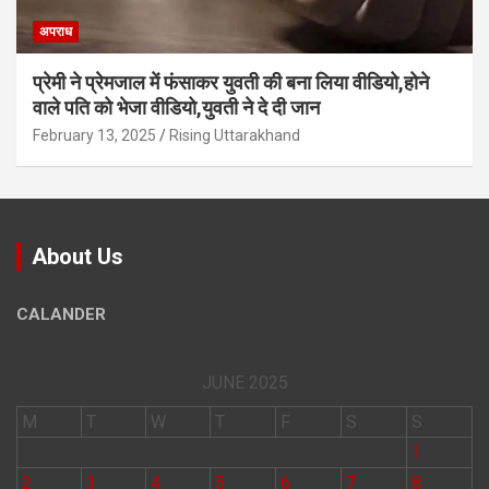
अपराध
प्रेमी ने प्रेमजाल में फंसाकर युवती की बना लिया वीडियो,होने
वाले पत‍ि को भेजा वीड‍ियो,युवती ने दे दी जान
February 13, 2025
Rising Uttarakhand
About Us
CALANDER
JUNE 2025
M
T
W
T
F
S
S
1
2
3
4
5
6
7
8