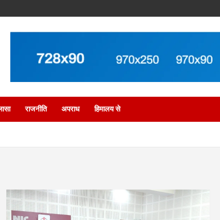
लासा
राजनीति
अपराध
हिमालय से